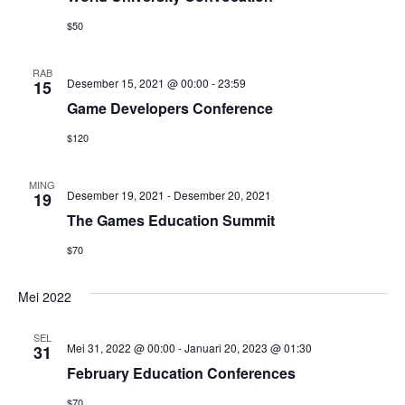
Navi
$50
RAB
Desember 15, 2021 @ 00:00
-
23:59
15
Game Developers Conference
$120
MING
Desember 19, 2021
-
Desember 20, 2021
19
The Games Education Summit
$70
Mei 2022
SEL
Mei 31, 2022 @ 00:00
-
Januari 20, 2023 @ 01:30
31
February Education Conferences
$70