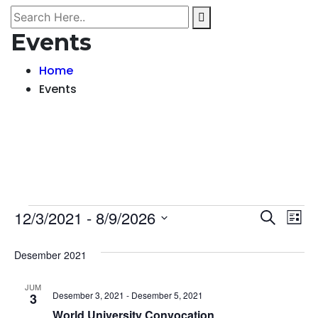
Events
Home
Events
Events
Even
Ev
12/3/2021
 - 
8/9/2026
Search
List
Vi
Select
Sear
Desember 2021
date.
Na
and
JUM
View
Desember 3, 2021
-
Desember 5, 2021
3
World University Convocation